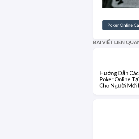
Poker Online C
BÀI VIẾT LIÊN QUA
Hướng Dẫn Các
Poker Online Tạ
Cho Người Mới 