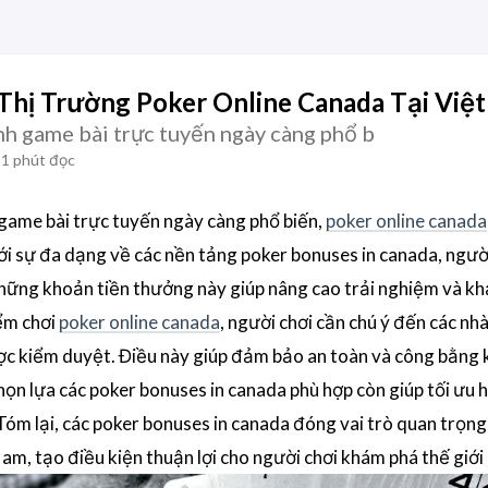
Thị Trường Poker Online Canada Tại Việ
nh game bài trực tuyến ngày càng phổ b
1 phút đọc
game bài trực tuyến ngày càng phổ biến,
poker online canada
ới sự đa dạng về các nền tảng poker bonuses in canada, người
hững khoản tiền thưởng này giúp nâng cao trải nghiệm và kh
ểm chơi
poker online canada
, người chơi cần chú ý đến các nh
ợc kiểm duyệt. Điều này giúp đảm bảo an toàn và công bằng k
chọn lựa các poker bonuses in canada phù hợp còn giúp tối ưu 
Tóm lại, các poker bonuses in canada đóng vai trò quan trọng
Nam, tạo điều kiện thuận lợi cho người chơi khám phá thế giới