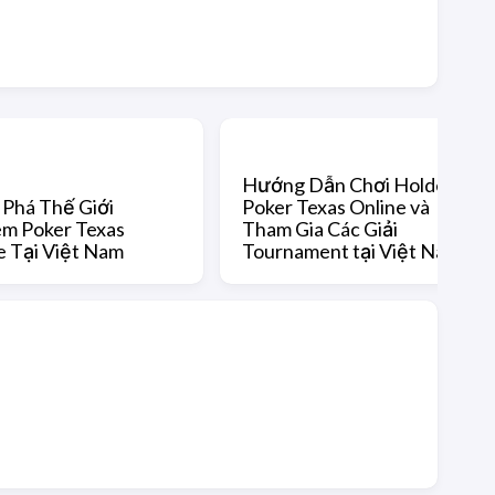
Hướng Dẫn Chơi Holdem
Phá Thế Giới
Poker Texas Online và
m Poker Texas
Tham Gia Các Giải
e Tại Việt Nam
Tournament tại Việt Nam